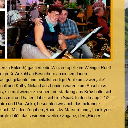
rein Enkirch) gastierte die Winzerkapelle im Weingut Rueff-
die große Anzahl an Besuchern an diesem lauen
s gut gelaunte und beifallsfreudige Publikum. Zwei „alte“
Bignall und Kathy Noland aus London waren zum Abschluss
ns, sie mal wieder zu sehen. Verstärkung aus Kröv hatte sich
 uns mit und hatten dabei sichtlich Spaß. In den knapp 2 1/2
tra und Paul Anka, besuchten wir auch das bekannte
 Besuch. Mit den Zugaben „Radetzky Marsch“ und „Thank you
gte dafür, dass wir eine weitere Zugabe, den „Flieger