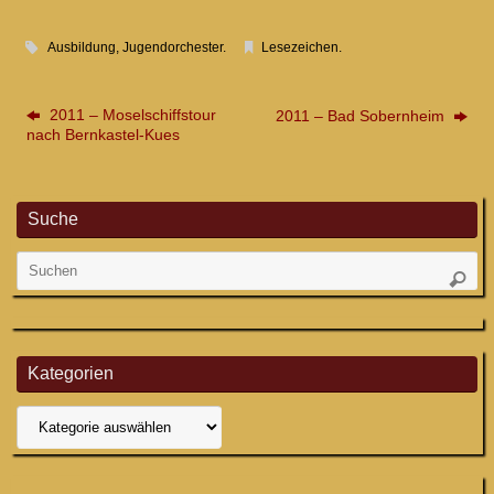
Ausbildung
,
Jugendorchester
.
Lesezeichen
.
2011 – Moselschiffstour
2011 – Bad Sobernheim
nach Bernkastel-Kues
Suche
Su
Suche
na
Kategorien
Kategorien