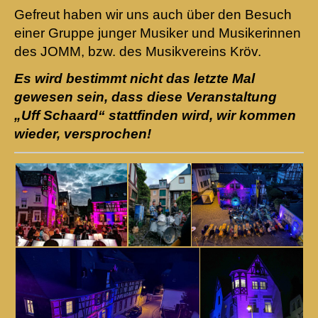
Gefreut haben wir uns auch über den Besuch
einer Gruppe junger Musiker und Musikerinnen
des JOMM, bzw. des Musikvereins Kröv.
Es wird bestimmt nicht das letzte Mal
gewesen sein, dass diese Veranstaltung
„Uff Schaard“ stattfinden wird, wir kommen
wieder, versprochen!