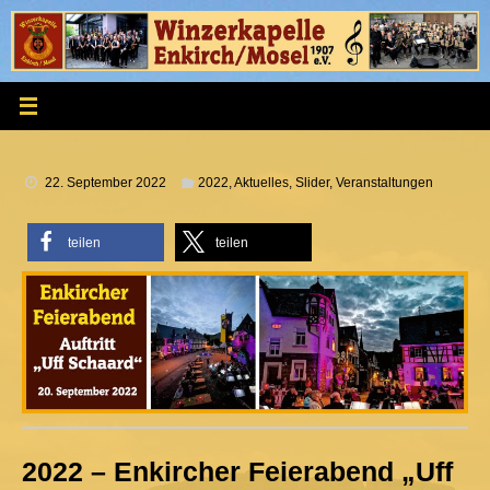
Zum
Inhalt
springen
22. September 2022
2022
,
Aktuelles
,
Slider
,
Veranstaltungen
teilen
teilen
2022 – Enkircher Feierabend „Uff