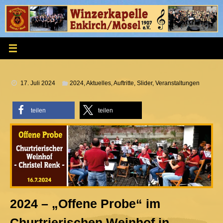
Zum
Inhalt
springen
17. Juli 2024
2024
,
Aktuelles
,
Auftritte
,
Slider
,
Veranstaltungen
teilen
teilen
2024 – „Offene Probe“ im
Churtrierischen Weinhof in