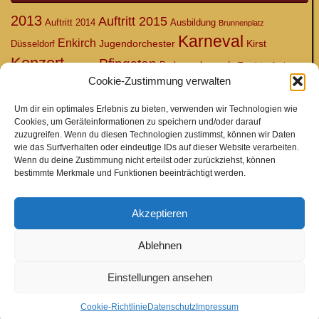
2013
Auftritt 2015
Auftritt 2014
Ausbildung
Brunnenplatz
Karneval
Enkirch
Jugendorchester
Kirst
Düsseldorf
Konzert
Pfingsten
Probewochenende
Trachtenfest
Krönung
Cookie-Zustimmung verwalten
Umzug
Veranstaltungen
Waldfest
Vereinsfahrten
Weinfrühlingsfest
Um dir ein optimales Erlebnis zu bieten, verwenden wir Technologien wie
Cookies, um Geräteinformationen zu speichern und/oder darauf
zuzugreifen. Wenn du diesen Technologien zustimmst, können wir Daten
Meta
wie das Surfverhalten oder eindeutige IDs auf dieser Website verarbeiten.
Wenn du deine Zustimmung nicht erteilst oder zurückziehst, können
Anmelden
bestimmte Merkmale und Funktionen beeinträchtigt werden.
Eintrags-Feed
Kommentar-Feed
Akzeptieren
WordPress.org
Ablehnen
Einstellungen ansehen
Cookie-Richtlinie
Datenschutz
Impressum